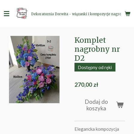
Przejdź
do
Dekoratornia Dorwita - wiązanki i kompozycje nagrobne
głównej
treści
Komplet
nagrobny nr
D2
Dostępny od ręki
270,00 zł
Dodaj do
koszyka
Elegancka kompozycja