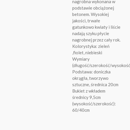
nagrobna wykonana w
podstawie obciążonej
betonem. Wysokiej
jakości, trwałe
gatunkowo kwiaty i liście
nadają szyku płycie
nagrobnej przez cały rok.
Kolorystyka: zieleń
,fiolet, niebieski
Wymiary
(długość/szerokość/wysokoś
Podstawa: doniczka
okrągła, tworzywo
sztuczne, średnica 20cm
Bukiet z wkładem
średnicy 9,5cm
(wysokość/szerokość):
60/40cm