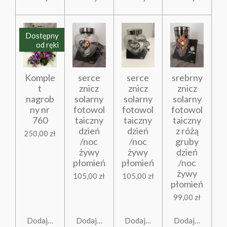
Dostępny
od ręki
Komple
serce
serce
srebrny
t
znicz
znicz
znicz
nagrob
solarny
solarny
solarny
ny nr
fotowol
fotowol
fotowol
760
taiczny
taiczny
taiczny
dzień
dzień
z różą
250,00 zł
/noc
/noc
gruby
żywy
żywy
dzień
płomień
płomień
/noc
żywy
105,00 zł
105,00 zł
płomień
99,00 zł
Dodaj do koszyka
Dodaj do koszyka
Dodaj do koszyka
Dodaj do koszy