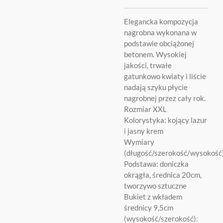
Elegancka kompozycja
nagrobna wykonana w
podstawie obciążonej
betonem. Wysokiej
jakości, trwałe
gatunkowo kwiaty i liście
nadają szyku płycie
nagrobnej przez cały rok.
Rozmiar XXL
Kolorystyka: kojący lazur
i jasny krem
Wymiary
(długość/szerokość/wysokoś
Podstawa: doniczka
okrągła, średnica 20cm,
tworzywo sztuczne
Bukiet z wkładem
średnicy 9,5cm
(wysokość/szerokość):