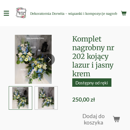
Przejdź
do
Dekoratornia Dorwita - wiązanki i kompozycje nagrobne
głównej
treści
Komplet
nagrobny nr
202 kojący
lazur i jasny
krem
Dostępny od ręki
250,00 zł
Dodaj do
koszyka