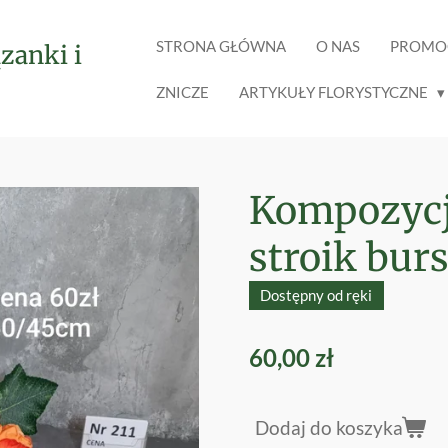
STRONA GŁÓWNA
O NAS
PROMO
zanki i
ZNICZE
ARTYKUŁY FLORYSTYCZNE
Kompozycja
stroik bu
Dostępny od ręki
60,00 zł
Dodaj do koszyka