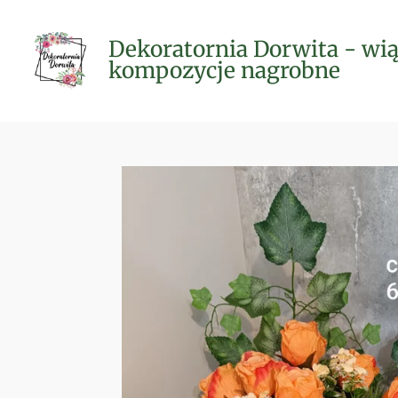
Przejdź
do
Dekoratornia Dorwita - wią
głównej
kompozycje nagrobne
treści