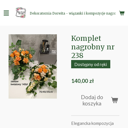
Przejdź
do
Dekoratornia Dorwita - wiązanki i kompozycje nagrobne
głównej
treści
Komplet
nagrobny nr
238
Dostępny od ręki
140,00 zł
Dodaj do
koszyka
Elegancka kompozycja