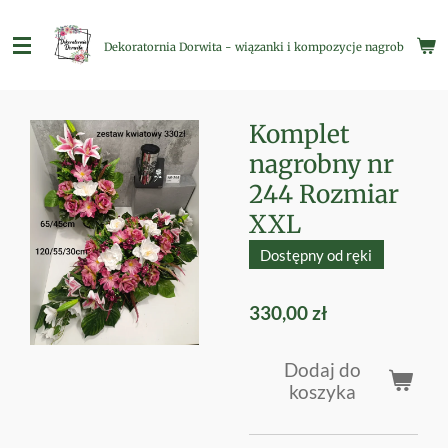
Przejdź
do
Dekoratornia Dorwita - wiązanki i kompozycje nagrobne
głównej
treści
Komplet
nagrobny nr
244 Rozmiar
XXL
Dostępny od ręki
330,00 zł
Dodaj do
koszyka