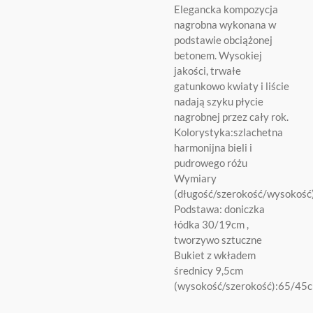
Elegancka kompozycja
nagrobna wykonana w
podstawie obciążonej
betonem. Wysokiej
jakości, trwałe
gatunkowo kwiaty i liście
nadają szyku płycie
nagrobnej przez cały rok.
Kolorystyka:szlachetna
harmonijna bieli i
pudrowego różu
Wymiary
(długość/szerokość/wysokoś
Podstawa: doniczka
łódka 30/19cm ,
tworzywo sztuczne
Bukiet z wkładem
średnicy 9,5cm
(wysokość/szerokość):65/45