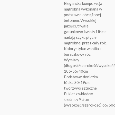
Elegancka kompozycja
nagrobna wykonana w
podstawie obciążonej
betonem. Wysokiej
jakości, trwałe
gatunkowo kwiaty i liście
nadają szyku płycie
nagrobnej przez cały rok.
Kolorystyka: wanilia i
buraczkowy róż
Wymiary
(długość/szerokość/wysokość
105/55/40cm
Podstawa: doniczka
łódka 30/19cm,
tworzywo sztuczne
Bukiet z wkładem
średnicy 9,5cm
(wysokość/szerokość):65/50