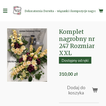
Przejdź
do
Dekoratornia Dorwita - wiązanki i kompozycje nagrobne
głównej
treści
Komplet
nagrobny nr
247 Rozmiar
XXL
Dostępny od ręki
310,00 zł
Dodaj do
koszyka