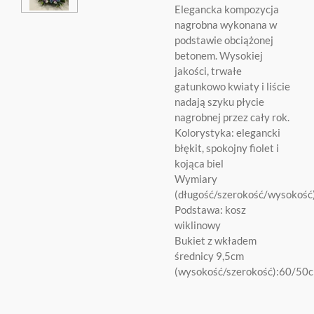
Elegancka kompozycja
nagrobna wykonana w
podstawie obciążonej
betonem. Wysokiej
jakości, trwałe
gatunkowo kwiaty i liście
nadają szyku płycie
nagrobnej przez cały rok.
Kolorystyka: elegancki
błękit, spokojny fiolet i
kojąca biel
Wymiary
(długość/szerokość/wysokoś
Podstawa: kosz
wiklinowy
Bukiet z wkładem
średnicy 9,5cm
(wysokość/szerokość):60/50