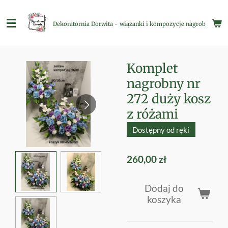
Przejdź
do
Dekoratornia Dorwita - wiązanki i kompozycje nagrobne
głównej
treści
Komplet
nagrobny nr
272 duży kosz
z różami
Dostępny od ręki
260,00 zł
Dodaj do
koszyka