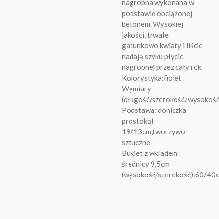
nagrobna wykonana w
podstawie obciążonej
betonem. Wysokiej
jakości, trwałe
gatunkowo kwiaty i liście
nadają szyku płycie
nagrobnej przez cały rok.
Kolorystyka:fiolet
Wymiary
(długość/szerokość/wysokoś
Podstawa: doniczka
prostokąt
19/13cm,tworzywo
sztuczne
Bukiet z wkładem
średnicy 9,5cm
(wysokość/szerokość):60/40