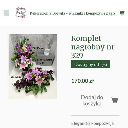
Przejdź
do
Dekoratornia Dorwita - wiązanki i kompozycje nagrobne
głównej
treści
Komplet
nagrobny nr
329
Dostępny od ręki
170,00 zł
Dodaj do
koszyka
Elegancka kompozycja