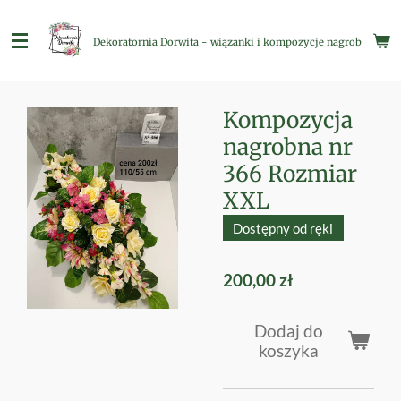
Przejdź
do
Dekoratornia Dorwita - wiązanki i kompozycje nagrobne
głównej
treści
Kompozycja
nagrobna nr
366 Rozmiar
XXL
Dostępny od ręki
200,00 zł
Dodaj do
koszyka