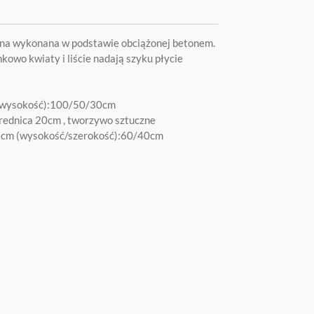
na wykonana w podstawie obciążonej betonem.
kowo kwiaty i liście nadają szyku płycie
/wysokość):100/50/30cm
średnica 20cm , tworzywo sztuczne
,5cm (wysokość/szerokość):60/40cm