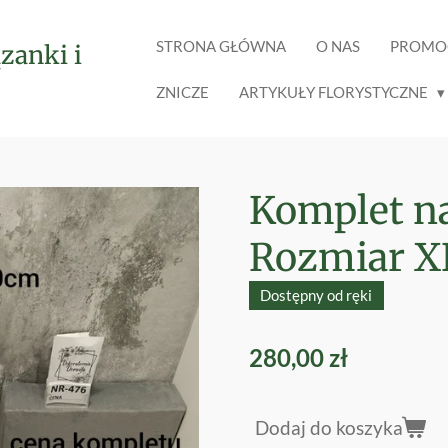
STRONA GŁÓWNA
O NAS
PROMO
zanki i
ZNICZE
ARTYKUŁY FLORYSTYCZNE
Komplet n
Rozmiar X
Dostępny od ręki
280,00 zł
Dodaj do koszyka