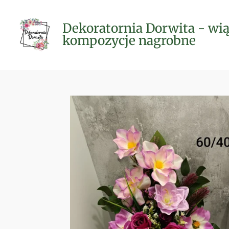
Przejdź
do
Dekoratornia Dorwita - wią
głównej
kompozycje nagrobne
treści