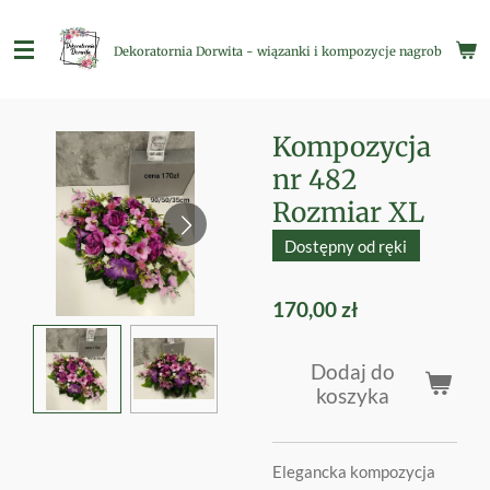
Przejdź
do
Dekoratornia Dorwita - wiązanki i kompozycje nagrobne
głównej
treści
Kompozycja
nr 482
Rozmiar XL
Dostępny od ręki
170,00 zł
Dodaj do
koszyka
Elegancka kompozycja