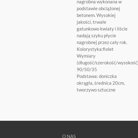
nagrobna wykonana w
podstawie obciążonej
betonem. Wysokiej
jakości, trwałe
gatunkowo kwiaty i liście
nadają szyku płycie
nagrobnej przez cały rok.
Kolorystyka:fiolet
Wymiary
(długość/szerokość/wysokość)
90/50/35
Podstawa: doniczka
okrągła, średnica 20cm,
tworzywo sztuczne
O NAS