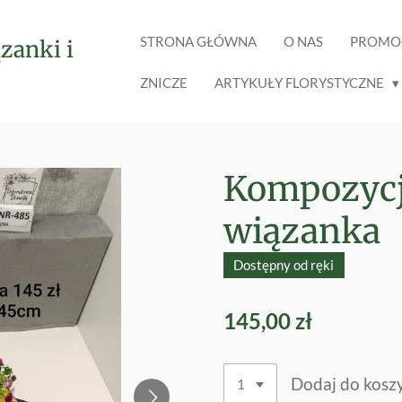
STRONA GŁÓWNA
O NAS
PROMO
zanki i
ZNICZE
ARTYKUŁY FLORYSTYCZNE
Kompozycj
wiązanka
Dostępny od ręki
145,00 zł
Dodaj do kosz