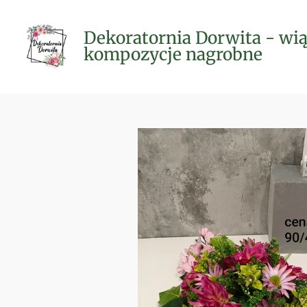
Przejdź
do
Dekoratornia Dorwita - wią
głównej
kompozycje nagrobne
treści