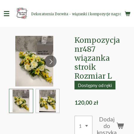
Przejdź
do
Dekoratornia Dorwita - wiązanki i kompozycje nagrobne
głównej
treści
Kompozycja
nr487
wiązanka
stroik
Rozmiar L
Dostępny od ręki
120,00 zł
Dodaj
do
koszyka