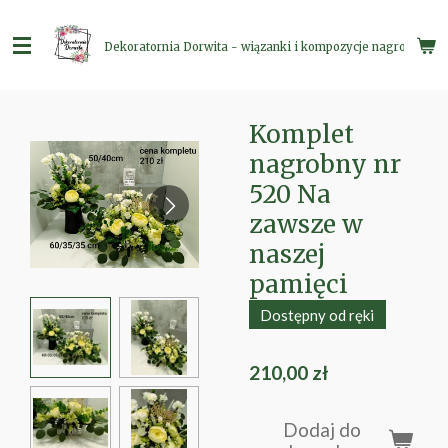
Przejdź
do
Dekoratornia Dorwita - wiązanki i kompozycje nagrobne
głównej
treści
Komplet
nagrobny nr
520 Na
zawsze w
naszej
pamięci
Dostępny od ręki
210,00 zł
Dodaj do