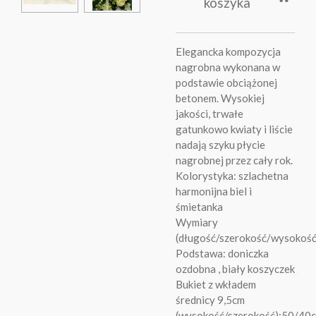
koszyka
Elegancka kompozycja
nagrobna wykonana w
podstawie obciążonej
betonem. Wysokiej
jakości, trwałe
gatunkowo kwiaty i liście
nadają szyku płycie
nagrobnej przez cały rok.
Kolorystyka: szlachetna
harmonijna biel i
śmietanka
Wymiary
(długość/szerokość/wysokoś
Podstawa: doniczka
ozdobna , biały koszyczek
Bukiet z wkładem
średnicy 9,5cm
(wysokość/szerokość):50/40