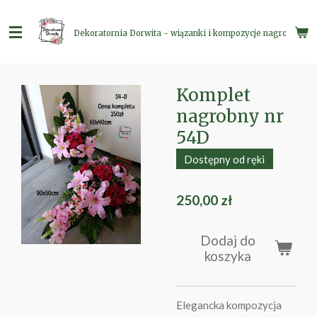
Przejdź
do
Dekoratornia Dorwita - wiązanki i kompozycje nagrobne
głównej
treści
Komplet
nagrobny nr
54D
Dostępny od ręki
250,00 zł
Dodaj do
koszyka
Elegancka kompozycja