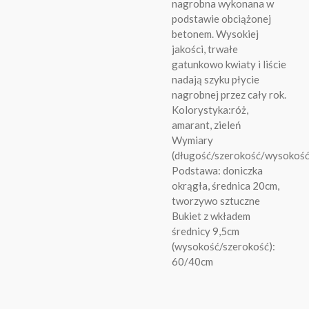
nagrobna wykonana w
podstawie obciążonej
betonem. Wysokiej
jakości, trwałe
gatunkowo kwiaty i liście
nadają szyku płycie
nagrobnej przez cały rok.
Kolorystyka:róż,
amarant, zieleń
Wymiary
(długość/szerokość/wysokoś
Podstawa: doniczka
okrągła, średnica 20cm,
tworzywo sztuczne
Bukiet z wkładem
średnicy 9,5cm
(wysokość/szerokość):
60/40cm