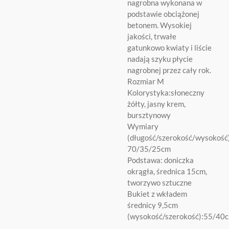
nagrobna wykonana w
podstawie obciążonej
betonem. Wysokiej
jakości, trwałe
gatunkowo kwiaty i liście
nadają szyku płycie
nagrobnej przez cały rok.
Rozmiar M
Kolorystyka:słoneczny
żółty, jasny krem,
bursztynowy
Wymiary
(długość/szerokość/wysokość)
70/35/25cm
Podstawa: doniczka
okrągła, średnica 15cm,
tworzywo sztuczne
Bukiet z wkładem
średnicy 9,5cm
(wysokość/szerokość):55/40