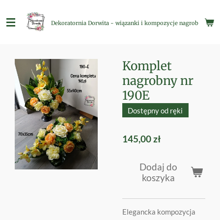
Przejdź
do
Dekoratornia Dorwita - wiązanki i kompozycje nagrobne
głównej
treści
Komplet
nagrobny nr
190E
Dostępny od ręki
145,00 zł
Dodaj do
koszyka
Elegancka kompozycja