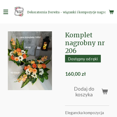
Przejdź
do
Dekoratornia Dorwita - wiązanki i kompozycje nagrobne
głównej
treści
Komplet
nagrobny nr
206
Dostępny od ręki
160,00 zł
Dodaj do
koszyka
Elegancka kompozycja