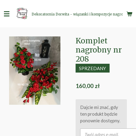
Przejdź
do
Dekoratornia Dorwita - wiązanki i kompozycje nagrobne
głównej
treści
Komplet
nagrobny nr
208
SPRZEDANY
160,00 zł
Dajcie mi znać, gdy
ten produkt będzie
ponownie dostępny.