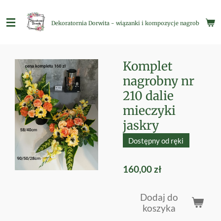
Przejdź
do
Dekoratornia Dorwita - wiązanki i kompozycje nagrobne
głównej
treści
Komplet
nagrobny nr
210 dalie
mieczyki
jaskry
Dostępny od ręki
160,00 zł
Dodaj do
koszyka