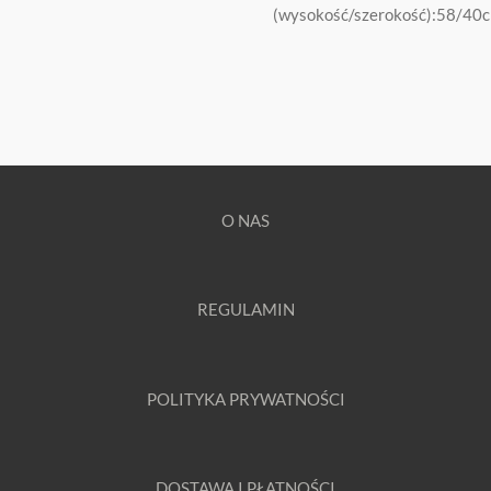
(wysokość/szerokość):58/40
O NAS
REGULAMIN
POLITYKA PRYWATNOŚCI
DOSTAWA I PŁATNOŚCI