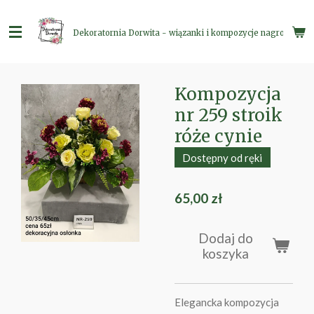
Przejdź
do
Dekoratornia Dorwita - wiązanki i kompozycje nagrobne
głównej
treści
Kompozycja
nr 259 stroik
róże cynie
Dostępny od ręki
65,00 zł
Dodaj do
koszyka
Elegancka kompozycja