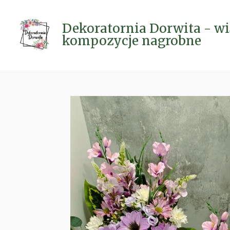
Przejdź
do
Dekoratornia Dorwita - wi
głównej
kompozycje nagrobne
treści