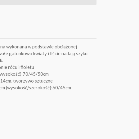
na wykonana w podstawie obciążonej
wałe gatunkowo kwiaty i liście nadają szyku
k.
ie różu i fioletu
/wysokość):70/45/50cm
/14cm, tworzywo sztuczne
,5cm (wysokość/szerokość):60/45cm