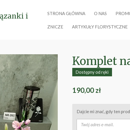
STRONA GŁÓWNA
O NAS
PROM
ązanki i
ZNICZE
ARTYKUŁY FLORYSTYCZNE
Komplet n
Dostępny od ręki
190,00 zł
Dajcie mi znać, gdy ten pro