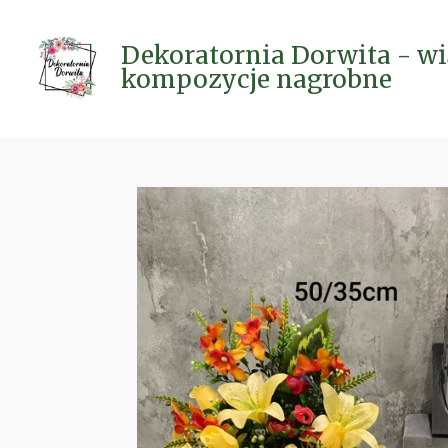
Przejdź
do
Dekoratornia Dorwita - wi
głównej
kompozycje nagrobne
treści