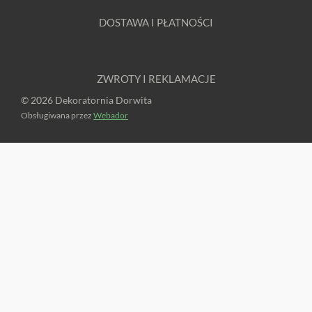
DOSTAWA I PŁATNOŚCI
ZWROTY I REKLAMACJE
© 2026 Dekoratornia Dorwita
Obsługiwana przez
Webador