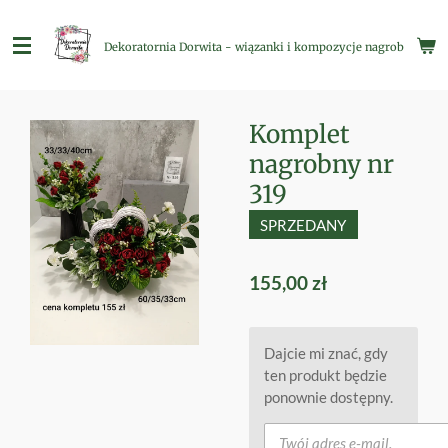
Przejdź
do
Dekoratornia Dorwita - wiązanki i kompozycje nagrobne
głównej
treści
Komplet
nagrobny nr
319
SPRZEDANY
155,00 zł
Dajcie mi znać, gdy
ten produkt będzie
ponownie dostępny.