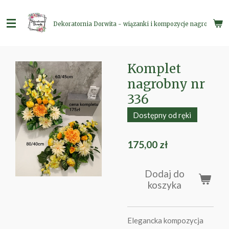
Przejdź
do
Dekoratornia Dorwita - wiązanki i kompozycje nagrobne
głównej
treści
Komplet
nagrobny nr
336
Dostępny od ręki
175,00 zł
Dodaj do
koszyka
Elegancka kompozycja