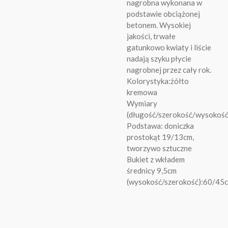
nagrobna wykonana w
podstawie obciążonej
betonem. Wysokiej
jakości, trwałe
gatunkowo kwiaty i liście
nadają szyku płycie
nagrobnej przez cały rok.
Kolorystyka:żółto
kremowa
Wymiary
(długość/szerokość/wysokoś
Podstawa: doniczka
prostokąt 19/13cm,
tworzywo sztuczne
Bukiet z wkładem
średnicy 9,5cm
(wysokość/szerokość):60/45