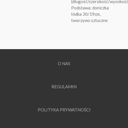
(długość/szerokość/wysokoś
Podstawa: doniczka
łódka 30/19cm,
tworzywo sztuczne
O NAS
REGULAMIN
POLITYKA PRYWATNOŚCI