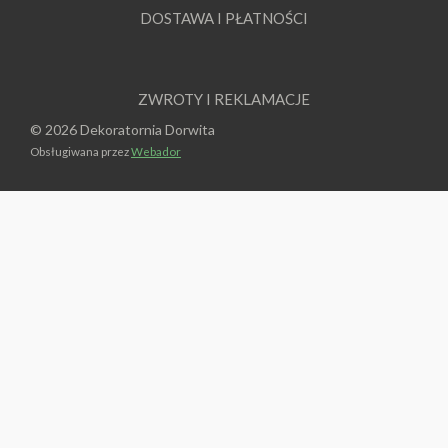
DOSTAWA I PŁATNOŚCI
ZWROTY I REKLAMACJE
© 2026 Dekoratornia Dorwita
Obsługiwana przez
Webador