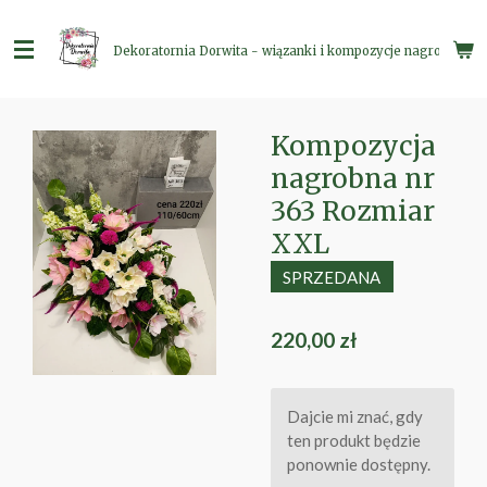
Przejdź
do
Dekoratornia Dorwita - wiązanki i kompozycje nagrobne
głównej
treści
Kompozycja
nagrobna nr
363 Rozmiar
XXL
SPRZEDANA
220,00 zł
Dajcie mi znać, gdy
ten produkt będzie
ponownie dostępny.