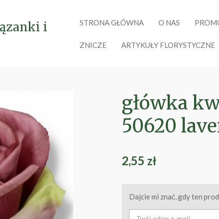
STRONA GŁÓWNA
O NAS
PROM
ązanki i
ZNICZE
ARTYKUŁY FLORYSTYCZNE
główka kw
50620 lave
2,55 zł
Dajcie mi znać, gdy ten pro