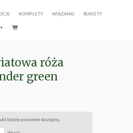
OCJE
KOMPLETY
WIĄZANKI
BUKIETY
iatowa róża
nder green
dukt będzie ponownie dostępny.
Wyślij