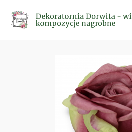
Przejdź
do
Dekoratornia Dorwita - wi
głównej
kompozycje nagrobne
treści