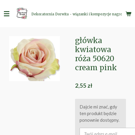
Przejdź
do
Dekoratornia Dorwita - wiązanki i kompozycje nagrobne
głównej
treści
główka
kwiatowa
róża 50620
cream pink
2,55 zł
Dajcie mi znać, gdy
ten produkt będzie
ponownie dostępny.