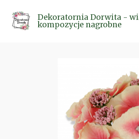
Przejdź
do
Dekoratornia Dorwita - wi
głównej
kompozycje nagrobne
treści