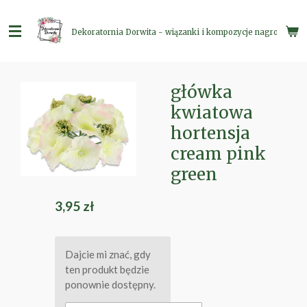
Przejdź
do
Dekoratornia Dorwita - wiązanki i kompozycje nagrobne
głównej
treści
główka
kwiatowa
hortensja
cream pink
green
3,95 zł
Dajcie mi znać, gdy
ten produkt będzie
ponownie dostępny.