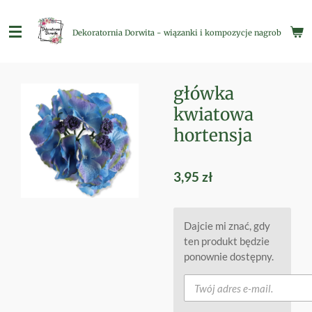
Przejdź
do
Dekoratornia Dorwita - wiązanki i kompozycje nagrobne
głównej
treści
główka
kwiatowa
hortensja
3,95 zł
Dajcie mi znać, gdy
ten produkt będzie
ponownie dostępny.