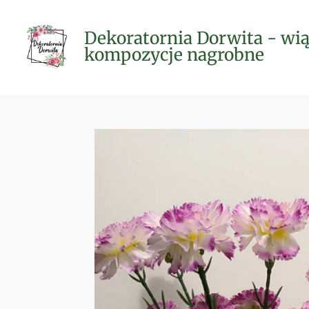
Przejdź
do
Dekoratornia Dorwita - wią
głównej
kompozycje nagrobne
treści