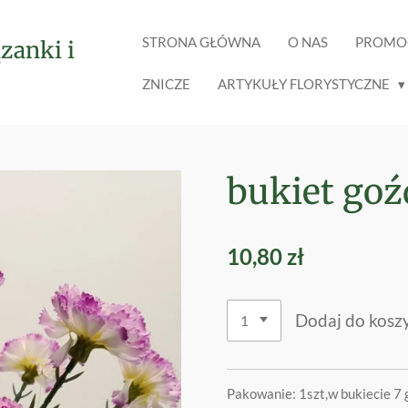
STRONA GŁÓWNA
O NAS
PROMO
zanki i
ZNICZE
ARTYKUŁY FLORYSTYCZNE
bukiet goź
10,80 zł
Dodaj do kosz
Pakowanie: 1szt,w bukiecie 7 