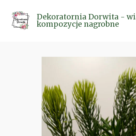
Przejdź
do
Dekoratornia Dorwita - wi
głównej
kompozycje nagrobne
treści