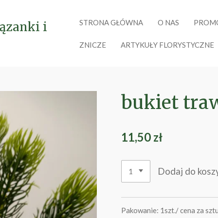
STRONA GŁÓWNA
O NAS
PROM
ązanki i
ZNICZE
ARTYKUŁY FLORYSTYCZNE
bukiet tra
11,50 zł
Dodaj do kosz
Pakowanie: 1szt./ cena za sztu