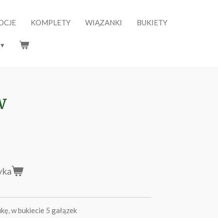
OCJE
KOMPLETY
WIĄZANKI
BUKIETY
w
yka
kę, w bukiecie 5 gałązek