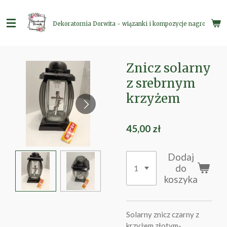
Przejdź
do
Dekoratornia Dorwita - wiązanki i kompozycje nagrobne
głównej
treści
Znicz solarny
z srebrnym
krzyżem
45,00 zł
Dodaj
do
koszyka
Solarny znicz czarny z
krzyżem złotym-