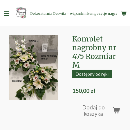
Przejdź
do
Dekoratornia Dorwita - wiązanki i kompozycje nagrobne
głównej
treści
Komplet
nagrobny nr
475 Rozmiar
M
Dostępny od ręki
150,00 zł
Dodaj do
koszyka