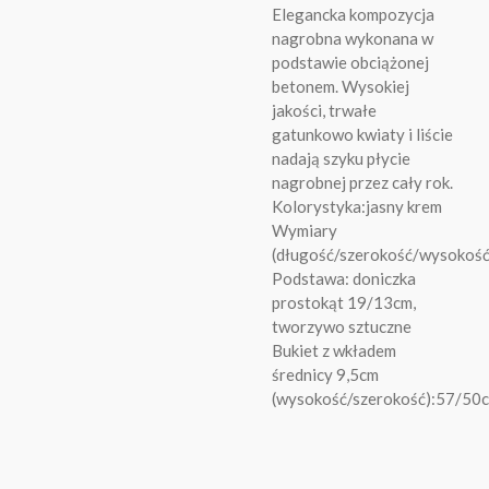
Elegancka kompozycja
nagrobna wykonana w
podstawie obciążonej
betonem. Wysokiej
jakości, trwałe
gatunkowo kwiaty i liście
nadają szyku płycie
nagrobnej przez cały rok.
Kolorystyka:jasny krem
Wymiary
(długość/szerokość/wysokoś
Podstawa: doniczka
prostokąt 19/13cm,
tworzywo sztuczne
Bukiet z wkładem
średnicy 9,5cm
(wysokość/szerokość):57/50