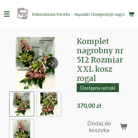
Przejdź
do
Dekoratornia Dorwita - wiązanki i kompozycje nagrobne
głównej
treści
Komplet
nagrobny nr
512 Rozmiar
XXL kosz
rogal
Dostępny od ręki
370,00 zł
Dodaj do
koszyka