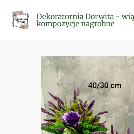
Przejdź
do
Dekoratornia Dorwita - wią
głównej
kompozycje nagrobne
treści