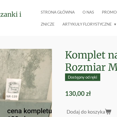
STRONA GŁÓWNA
O NAS
PROMO
zanki i
ZNICZE
ARTYKUŁY FLORYSTYCZNE
Komplet n
Rozmiar M
Dostępny od ręki
130,00 zł
Dodaj do koszyka